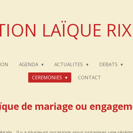
TION LAÏQUE RI
ION
AGENDA
ACTUALITES
DEBATS
CEREMONIES
CONTACT
ïque de mariage ou engageme
légale… Il y a plusieurs occasions pour organiser une cérém