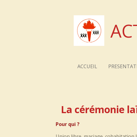
Passer
au
contenu
AC
principal
ACCUEIL
PRESENTAT
La cérémonie la
Pour qui ?
Union libre, mariage, cohabitation 