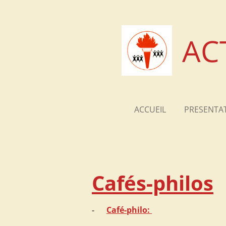
Passer
au
contenu
AC
principal
ACCUEIL
PRESENTA
Cafés-philos
-
Café-philo: