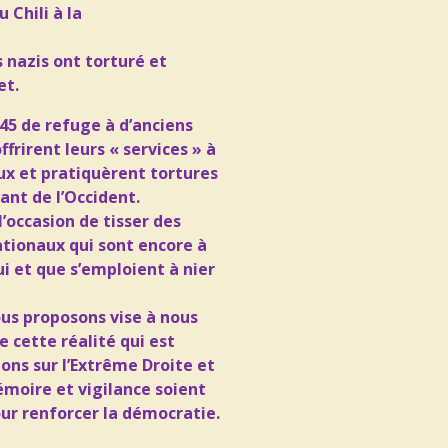
Chili à la
s nazis ont
torturé et
et.
45 de refuge à d’anciens
ffrirent leurs « services » à
ux et
pratiquèrent tortures
lant de l’Occident.
l’occasion
de tisser des
ationaux qui sont encore à
ui et que
s’emploient à nier
ous
proposons vise à nous
e cette réalité qui est
ions sur l’Extrême Droite et
moire et vigilance soient
our renforcer la démocratie.