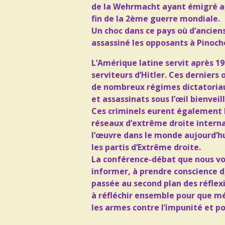
de la Wehrmacht ayant émigré au 
fin de la 2ème guerre mondiale.
Un choc dans ce pays où d’ancien
assassiné les opposants à
Pinoch
L’Amérique latine servit après
19
serviteurs
d’Hitler.
Ces derniers o
de
nombreux régimes dictatoria
et assassinats sous
l’œil bienveil
Ces criminels eurent également 
réseaux d’extrême droite
intern
l’œuvre
dans le monde aujourd’h
les partis d’Extrême d
roite.
La conférence-débat que nous v
informer, à prendre
conscience d
passée au
second plan des réflex
à réfléchir ensemble pour que
mé
les armes contre l’impunité et p